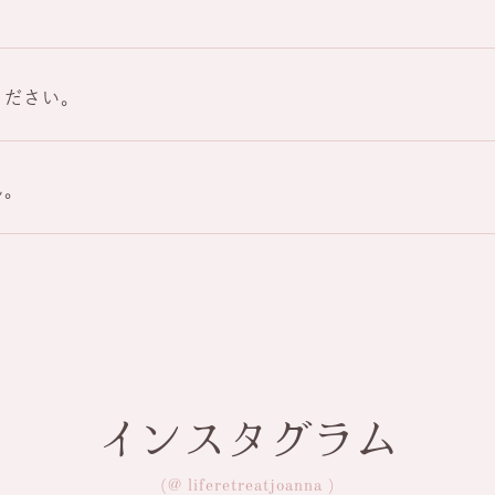
ください。
ん。
インスタグラム
(@ liferetreatjoanna )