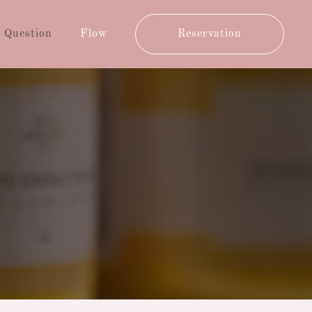
Question
Flow
Reservation
stion
Flow
Reservation