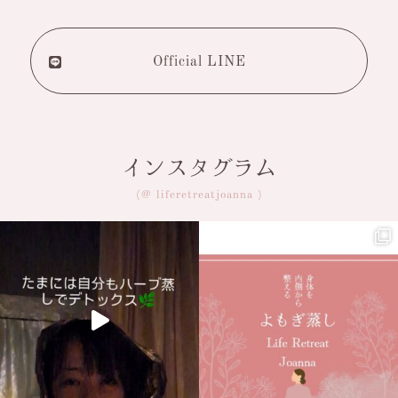
Official LINE
インスタグラム
(@ liferetreatjoanna )